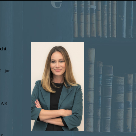
echt
. jur.
 RAK