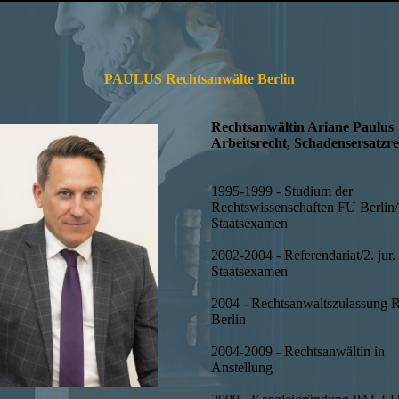
PAULUS Rechtsanwälte Berlin
Rechtsanwältin Ariane Paulus
Arbeitsrecht, Schadensersatzr
1995-1999 - Studium der
Rechtswissenschaften FU Berlin/1
Staatsexamen
2002-2004 - Referendariat/2. jur.
Staatsexamen
2004 - Rechtsanwaltszulassung
Berlin
2004-2009 - Rechtsanwältin in
Anstellung