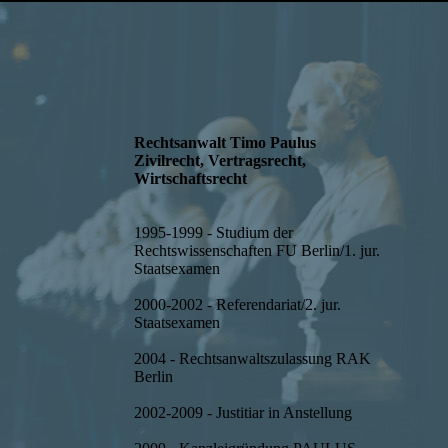
Rechtsanwalt Timo Paulus
Zivilrecht, Vertragsrecht,
Wirtschaftsrecht
1995-1999 - Studium der
Rechtswissenschaften FU Berlin/1. jur.
Staatsexamen
2000-2002 - Referendariat/2. jur.
Staatsexamen
2004 - Rechtsanwaltszulassung RAK
Berlin
2002-2009 - Justitiar in Anstellung